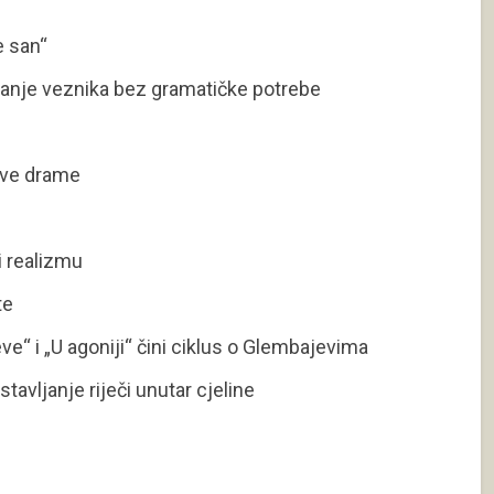
e san“
izanje veznika bez gramatičke potrebe
ove drame
i realizmu
te
“ i „U agoniji“ čini ciklus o Glembajevima
stavljanje riječi unutar cjeline