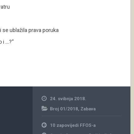
vatru
bi se ublažila prava poruka
 i …?“
24. svibnja 2018.
Broj 01/2018
,
Zabava
Navigacija
10 zapovijedi FFOS-a
objava