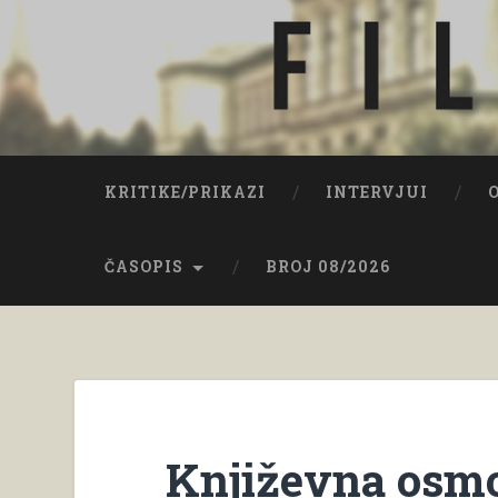
Skip
to
content
Filozof iz Osijeka
Search
KRITIKE/PRIKAZI
INTERVJUI
ČASOPIS
BROJ 08/2026
Književna osm