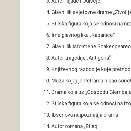
Autor Ilijade i Odiseje
Glavni lik svjetovne drame „Život j
Stilska figura koja se odnosi na n
Ime glavnog lika „Kabanice“
Glavni lik istoimene Shakespeare
Autor tragedije „Antigona“
Književnog razdoblje koje prethod
Muza kojoj je Petrarca pisao sone
Drama koja uz „Gospodu Glembajeve
Stilska figura koja se odnosi na izo
Ibsenova najpoznatija drama
Autor romana „Bijeg“