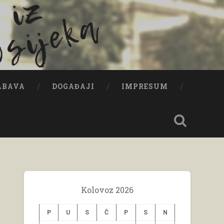
ABAVA
DOGAĐAJI
IMPRESUM
Kolovoz 2026
P
U
S
Č
P
S
N