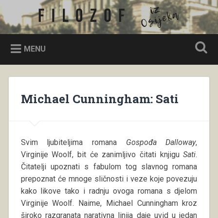
Skip
to
Filozof iz Osijeka
Search
content
MENU
Michael Cunningham: Sati
Svim ljubiteljima romana
Gospođa Dalloway
,
Virginije Woolf, bit će zanimljivo čitati knjigu
Sati
.
Čitatelji upoznati s fabulom tog slavnog romana
prepoznat će mnoge sličnosti i veze koje povezuju
kako likove tako i radnju ovoga romana s djelom
Virginije Woolf. Naime, Michael Cunningham kroz
široko razgranata narativna linija daje uvid u jedan