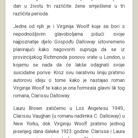
dan u životu tri različite žene smještene u tri
različita perioda.
Jedna od njih je i Virginija Woolf koja se bori s
nepodnošljivim glavoboljama pišući svoje
najpoznatije djelo
Gospođu Dalloway
istovremeno
planirajući kako nagovoriti supruga da se iz
provincijskog Richmonda ponovo vrate u London, u
kojemu se nada da će lakše odagnati svoje
suicidalne porive. Kroz ovu narativnu liniju pratimo
autorovu ideju o tome kako je nastajao roman
Virginije Woolf te kako je ona formirala glavni lik tog
romana, Clarissu Dalloway.
Lauru Brown zatičemo u Los Angelesu 1949.,
Clarissu Vaughan (u romanu nadimka C. Dalloway) u
New Yorku, dok Virginiju Woolf pratimo jednog
jesenjeg dana daleke 1923. godine. Clarissa i Laura