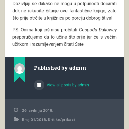
Doživljaji se dakako ne mogu u potpunosti dočarati
dok ne iskusite čitanje ove fantastične knjige, zato
što prije otrčite u knjižnicu po porciju dobrog štiva!
P.S. Onima koji još nisu pročitali
Gospođu Dalloway
preporučujemo da to učine što prije jer će s većim
užitkom i razumijevanjem čitati
Sate
.
Published by
admin
View all posts by admin
26. svibnja 2018.
Broj 01/2018
,
Kritike/prikazi