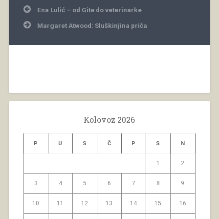
Navigacija
Ena Lulić – od Gite do veterinarke
objava
Margaret Atwood: Sluškinjina priča
Kolovoz 2026
P
U
S
Č
P
S
N
1
2
3
4
5
6
7
8
9
10
11
12
13
14
15
16