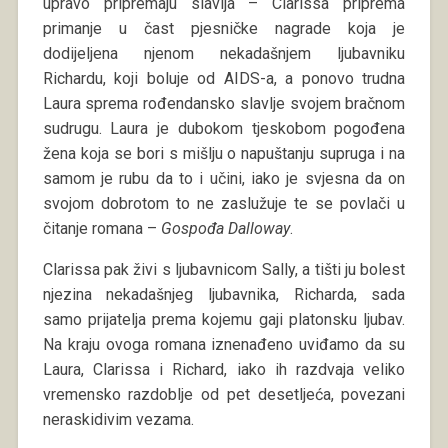
upravo pripremaju slavlja – Clarissa priprema
primanje u čast pjesničke nagrade koja je
dodijeljena njenom nekadašnjem ljubavniku
Richardu, koji boluje od AIDS-a, a ponovo trudna
Laura sprema rođendansko slavlje svojem bračnom
sudrugu. Laura je dubokom tjeskobom pogođena
žena koja se bori s mišlju o napuštanju supruga i na
samom je rubu da to i učini, iako je svjesna da on
svojom dobrotom to ne zaslužuje te se povlači u
čitanje romana –
Gospođa Dalloway
.
Clarissa pak živi s ljubavnicom Sally, a tišti ju bolest
njezina nekadašnjeg ljubavnika, Richarda, sada
samo prijatelja prema kojemu gaji platonsku ljubav.
Na kraju ovoga romana iznenađeno uviđamo da su
Laura, Clarissa i Richard, iako ih razdvaja veliko
vremensko razdoblje od pet desetljeća, povezani
neraskidivim vezama.