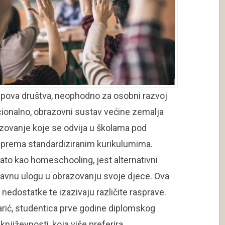
upova društva, neophodno za osobni razvoj
cionalno, obrazovni sustav većine zemalja
razovanje koje se odvija u školama pod
 prema standardiziranim kurikulumima.
to kao homeschooling, jest alternativni
glavnu ulogu u obrazovanju svoje djece. Ova
i nedostatke te izazivaju različite rasprave.
rić, studentica prve godine diplomskog
književnosti, koja više preferira