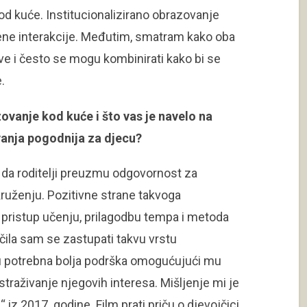
od kuće. Institucionalizirano obrazovanje
tvene interakcije. Međutim, smatram kako oba
ve i često se mogu kombinirati kako bi se
.
zovanje kod kuće i što vas je navelo na
vanja pogodnija za djecu?
da roditelji preuzmu odgovornost za
uženju. Pozitivne strane takvoga
 pristup učenju, prilagodbu tempa i metoda
čila sam se zastupati takvu vrstu
u potrebna bolja podrška omogućujući mu
istraživanje njegovih interesa. Mišljenje mi je
 iz 2017. godine. Film prati priču o djevojčici