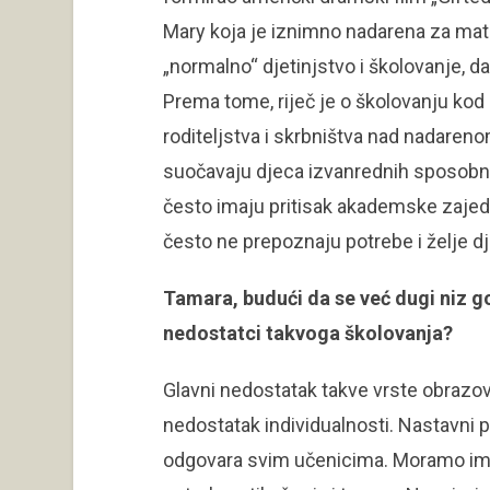
Mary koja je iznimno nadarena za matem
„normalno“ djetinjstvo i školovanje, d
Prema tome, riječ je o školovanju kod
roditeljstva i skrbništva nad nadaren
suočavaju djeca izvanrednih sposobn
često imaju pritisak akademske zaje
često ne prepoznaju potrebe i želje d
Tamara, budući da se već dugi niz go
nedostatci takvoga školovanja?
Glavni nedostatak takve vrste obrazov
nedostatak individualnosti. Nastavni p
odgovara svim učenicima. Moramo ima