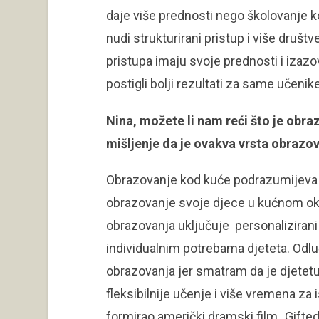
daje više prednosti nego školovanje k
nudi strukturirani pristup i više druš
pristupa imaju svoje prednosti i izazo
postigli bolji rezultati za same učenike
Nina, možete li nam reći što je obra
mišljenje da je ovakva vrsta obrazo
Obrazovanje kod kuće podrazumijeva 
obrazovanje svoje djece u kućnom okr
obrazovanja uključuje personalizirani
individualnim potrebama djeteta. Odlu
obrazovanja jer smatram da je djetet
fleksibilnije učenje i više vremena za 
formirao američki dramski film „Gifted“