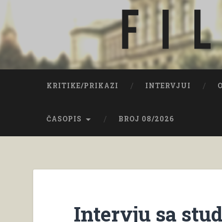
Skip
to
content
Filozof iz Osijeka
Search
KRITIKE/PRIKAZI
INTERVJUI
ČASOPIS
BROJ 08/2026
Intervju sa st