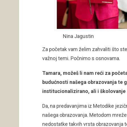
Nina Jagusti
Za početak vam želim zahvaliti što ste 
važnoj temi. Počnimo s osnovama.
Tamara, možeš li nam reći za početak
budućnosti našega obrazovanja te go
institucionalizirano, ali i školovanj
Da, na predavanjima iz Metodike jezič
našega obrazovanja. Metodom mreže d
nedostatke takvih vrsta obrazovanja 