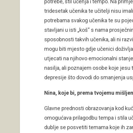
potrebe, stil učenja i tempo. Na primj
tridesetak učenika te učitelji nisu ima
potrebama svakog učenika te su pojed
stavljani u isti „koš“ s nama prosječn
sposobnosti takvih učenika, ali ni razv
mogu biti mjesto gdje učenici doživlj
utjecati na njihovo emocionalni stanj
nasilja, ali poznajem osobe koje jesu 
depresije što dovodi do smanjenja usp
Nina, koje bi, prema tvojemu mišlje
Glavne prednosti obrazovanja kod kuće 
omogućava prilagodbu tempa i stila uč
dublje se posvetiti temama koje ih za