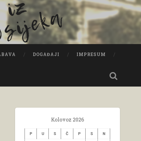
ABAVA
DOGAĐAJI
IMPRESUM
Kolovoz 2026
P
U
S
Č
P
S
N