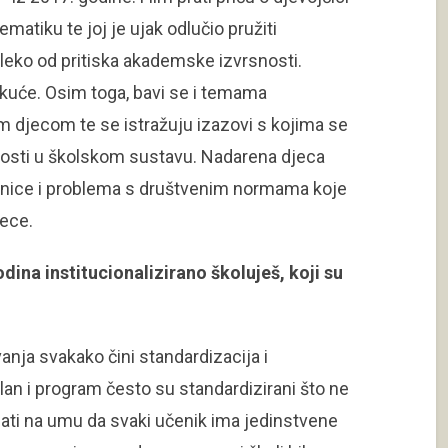
atiku te joj je ujak odlučio pružiti
aleko od pritiska akademske izvrsnosti.
 kuće. Osim toga, bavi se i temama
om djecom te se istražuju izazovi s kojima se
osti u školskom sustavu. Nadarena djeca
dnice i problema s društvenim normama koje
jece.
dina institucionalizirano školuješ, koji su
anja svakako čini standardizacija i
lan i program često su standardizirani što ne
ti na umu da svaki učenik ima jedinstvene