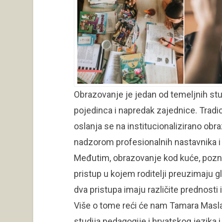
Obrazovanje je jedan od temeljnih st
pojedinca i napredak zajednice. Tradi
oslanja se na institucionalizirano ob
nadzorom profesionalnih nastavnika i
Međutim, obrazovanje kod kuće, pozna
pristup u kojem roditelji preuzimaju 
dva pristupa imaju različite prednosti 
Više o tome reći će nam Tamara Masla
studija pedagogije i hrvatskog jezika i 