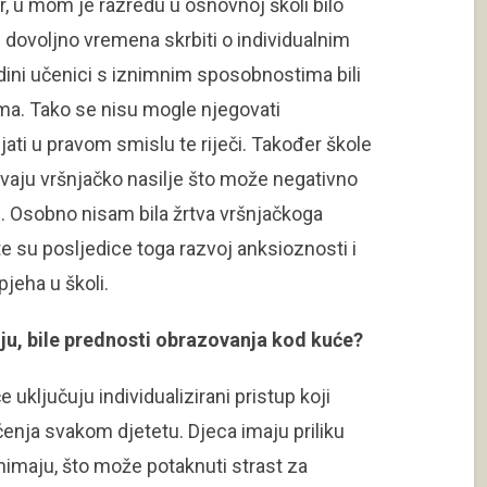
er, u mom je razredu u osnovnoj školi bilo
li dovoljno vremena skrbiti o individualnim
ini učenici s iznimnim sposobnostima bili
ima. Tako se nisu mogle njegovati
ijati u pravom smislu te riječi. Također škole
avaju vršnjačko nasilje što može negativno
e. Osobno nisam bila žrtva vršnjačkoga
te su posljedice toga razvoj anksioznosti i
jeha u školi.
nju, bile prednosti obrazovanja kod kuće?
uključuju individualizirani pristup koji
enja svakom djetetu. Djeca imaju priliku
nimaju, što može potaknuti strast za