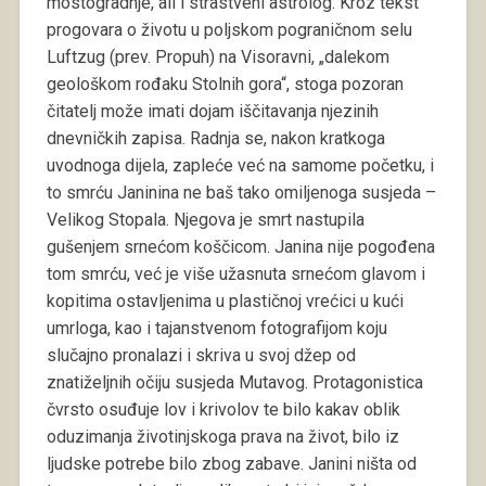
mostogradnje, ali i strastveni astrolog. Kroz tekst
progovara o životu u poljskom pograničnom selu
Luftzug (prev. Propuh) na Visoravni, „dalekom
geološkom rođaku Stolnih gora“, stoga pozoran
čitatelj može imati dojam iščitavanja njezinih
dnevničkih zapisa. Radnja se, nakon kratkoga
uvodnoga dijela, zapleće već na samome početku, i
to smrću Janinina ne baš tako omiljenoga susjeda –
Velikog Stopala. Njegova je smrt nastupila
gušenjem srnećom koščicom. Janina nije pogođena
tom smrću, već je više užasnuta srnećom glavom i
kopitima ostavljenima u plastičnoj vrećici u kući
umrloga, kao i tajanstvenom fotografijom koju
slučajno pronalazi i skriva u svoj džep od
znatiželjnih očiju susjeda Mutavog. Protagonistica
čvrsto osuđuje lov i krivolov te bilo kakav oblik
oduzimanja životinjskoga prava na život, bilo iz
ljudske potrebe bilo zbog zabave. Janini ništa od