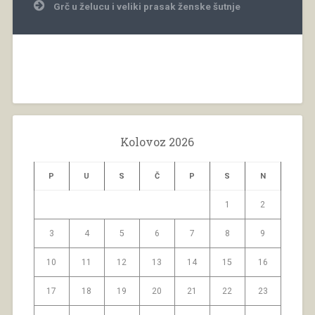
Grč u želucu i veliki prasak ženske šutnje
Kolovoz 2026
P
U
S
Č
P
S
N
1
2
3
4
5
6
7
8
9
10
11
12
13
14
15
16
17
18
19
20
21
22
23