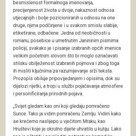
besmislenost formalnoga imenovanja,
precijenjenost života u dvoje, nakaznost odnosa
utjecajnijih i bolje pozicioniranih u odnosu na one
druge, njima podčinjene i u svakom smislu slabije,
etiketirane, odbačene. Jedna od neobičnosti u
romanu, posebice u umetnutim Janininim pismima
policiji, svakako je i pisanje izabranih općih imenica
velikim početnim slovom što bi moglo označavati
stilsku obilježenost izabranih pojmova i zbog toga
ih misliti ključnima za razumijevanje srži teksta.
Prozopis obiluje pripovijedanjem i opisima, dok su
dijalozi rijetki, a tropi u službi pojačavanja atmosfere
i personificiranja prirodnih pojava.
„Svijet gledam kao oni koji gledaju pomračeno
Sunce. Tako ja vidim pomračenu Zemlju. Vidim kako
se krećemo naslijepo u vječitom Mraku, kao
Hruštevi koje je okrutno dijete uhvatilo u kutiju. Lako