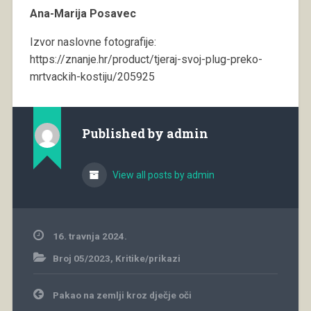
Ana-Marija Posavec
Izvor naslovne fotografije:
https://znanje.hr/product/tjeraj-svoj-plug-preko-
mrtvackih-kostiju/205925
Published by
admin
View all posts by admin
16. travnja 2024.
Broj 05/2023
,
Kritike/prikazi
Navigacija
Pakao na zemlji kroz dječje oči
objava