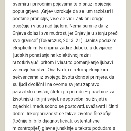
svemiru i prirodnim pojavama te o snazi osjećaja
poput gnjeva: „Gnjev uzrokuje da se um razbistri i
postane pronicljiv, više se vidi. Zakloni druge
osjećaje i vlada nad tijelom. Nema sumnje da iz
Gnjeva dolazi sva mudrost, jer Gnjev je u stanju preći
sve granice“ (Tokarczuk, 2013: 21). Janina podužim
eksplicitnim tvrdnjama zadire duboko u devijacije
ljudskih ponašanja na kolektivnoj razini,
razotkrivajući pritom i vlastito pomanjkanje ljubavi
za čovječanstvo. Ona tvrdi, i u retrospekcijskim
sekvencama iz svojega života donosi primjere, da
su ljudi dvolični i na ovome svijetu zapravo
parazitski suvišni, štetni po prirodu – posebice za
životinjski i biljni svijet; nesposobni su živjeti u
zajednici, međusobno se poštovati, uvažavati i činiti
dobro. Inkorporiranost se takve životne filozofije
(točnije bi bilo dijagnosticirati: ostentativne
mizantropije!) glavne junakinje u tekstu podudara s