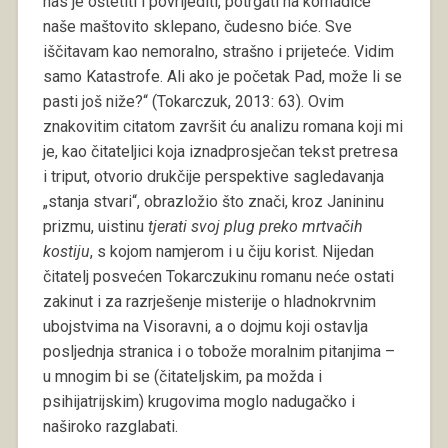
nas je oštetiti i povrijediti, potrgati na komadiće
naše maštovito sklepano, čudesno biće. Sve
iščitavam kao nemoralno, strašno i prijeteće. Vidim
samo Katastrofe. Ali ako je početak Pad, može li se
pasti još niže?“ (Tokarczuk, 2013: 63). Ovim
znakovitim citatom završit ću analizu romana koji mi
je, kao čitateljici koja iznadprosječan tekst pretresa
i triput, otvorio drukčije perspektive sagledavanja
„stanja stvari“, obrazložio što znači, kroz Janininu
prizmu, uistinu
tjerati svoj plug preko mrtvačih
kostiju
, s kojom namjerom i u čiju korist. Nijedan
čitatelj posvećen Tokarczukinu romanu neće ostati
zakinut i za razrješenje misterije o hladnokrvnim
ubojstvima na Visoravni, a o dojmu koji ostavlja
posljednja stranica i o tobože moralnim pitanjima –
u mnogim bi se (čitateljskim, pa možda i
psihijatrijskim) krugovima moglo nadugačko i
naširoko razglabati.