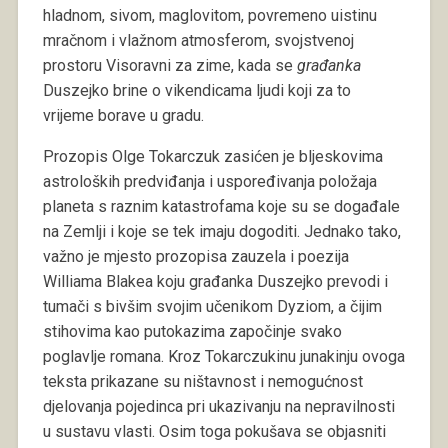
hladnom, sivom, maglovitom, povremeno uistinu
mračnom i vlažnom atmosferom, svojstvenoj
prostoru Visoravni za zime, kada se
građanka
Duszejko brine o vikendicama ljudi koji za to
vrijeme borave u gradu.
Prozopis Olge Tokarczuk zasićen je bljeskovima
astroloških predviđanja i uspoređivanja položaja
planeta s raznim katastrofama koje su se događale
na Zemlji i koje se tek imaju dogoditi. Jednako tako,
važno je mjesto prozopisa zauzela i poezija
Williama Blakea koju građanka Duszejko prevodi i
tumači s bivšim svojim učenikom Dyziom, a čijim
stihovima kao putokazima započinje svako
poglavlje romana. Kroz Tokarczukinu junakinju ovoga
teksta prikazane su ništavnost i nemogućnost
djelovanja pojedinca pri ukazivanju na nepravilnosti
u sustavu vlasti. Osim toga pokušava se objasniti