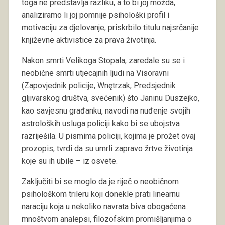
toga ne predstavlja razliku, a to bi joj možda,
analiziramo li joj pomnije psihološki profil i
motivaciju za djelovanje, priskrbilo titulu najsrčanije
književne aktivistice za prava životinja.
Nakon smrti Velikoga Stopala, zaredale su se i
neobične smrti utjecajnih ljudi na Visoravni
(Zapovjednik policije, Wnętrzak, Predsjednik
gljivarskog društva, svećenik) što Janinu Duszejko,
kao savjesnu građanku, navodi na nuđenje svojih
astroloških usluga policiji kako bi se ubojstva
razriješila. U pismima policiji, kojima je prožet ovaj
prozopis, tvrdi da su umrli zapravo žrtve životinja
koje su ih ubile – iz osvete.
Zaključiti bi se moglo da je riječ o neobičnom
psihološkom trileru koji donekle prati linearnu
naraciju koja u nekoliko navrata biva obogaćena
mnoštvom analepsi, filozofskim promišljanjima o