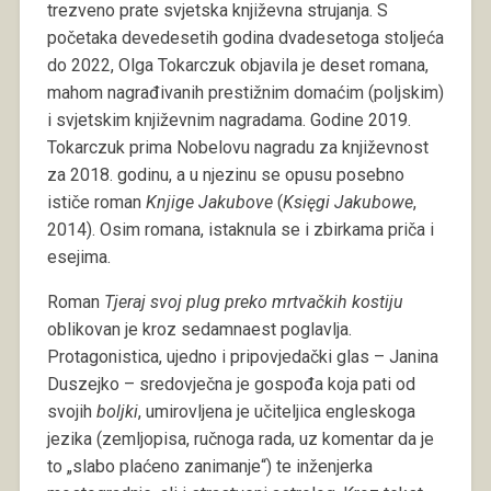
trezveno prate svjetska književna strujanja. S
početaka devedesetih godina dvadesetoga stoljeća
do 2022, Olga Tokarczuk objavila je deset romana,
mahom nagrađivanih prestižnim domaćim (poljskim)
i svjetskim književnim nagradama. Godine 2019.
Tokarczuk prima Nobelovu nagradu za književnost
za 2018. godinu, a u njezinu se opusu posebno
ističe roman
Knjige Jakubove
(
Księgi Jakubowe
,
2014). Osim romana, istaknula se i zbirkama priča i
esejima.
Roman
Tjeraj svoj plug preko mrtvačkih kostiju
oblikovan je kroz sedamnaest poglavlja.
Protagonistica, ujedno i pripovjedački glas – Janina
Duszejko – sredovječna je gospođa koja pati od
svojih
boljki
, umirovljena je učiteljica engleskoga
jezika (zemljopisa, ručnoga rada, uz komentar da je
to „slabo plaćeno zanimanje“) te inženjerka