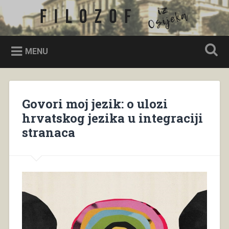
Skip
to
Filozof iz Osijeka
Search
content
MENU
Govori moj jezik: o ulozi
hrvatskog jezika u integraciji
stranaca