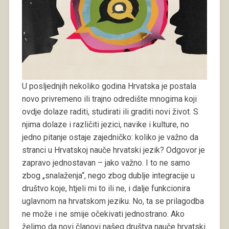
U posljednjih nekoliko godina Hrvatska je postala
novo privremeno ili trajno odredište mnogima koji
ovdje dolaze raditi, studirati ili graditi novi život. S
njima dolaze i različiti jezici, navike i kulture, no
jedno pitanje ostaje zajedničko: koliko je važno da
stranci u Hrvatskoj nauče hrvatski jezik? Odgovor je
zapravo jednostavan – jako važno. I to ne samo
zbog „snalaženja“, nego zbog dublje integracije u
društvo koje, htjeli mi to ili ne, i dalje funkcionira
uglavnom na hrvatskom jeziku. No, ta se prilagodba
ne može i ne smije očekivati jednostrano. Ako
želimo da novi članovi našeg društva nauče hrvatski