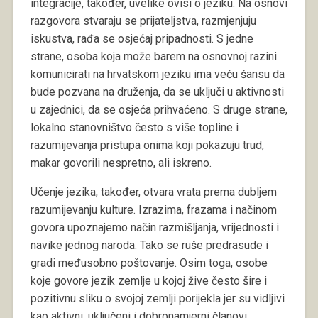
integracije, također, uvelike ovisi o jeziku. Na osnovi
razgovora stvaraju se prijateljstva, razmjenjuju
iskustva, rađa se osjećaj pripadnosti. S jedne
strane, osoba koja može barem na osnovnoj razini
komunicirati na hrvatskom jeziku ima veću šansu da
bude pozvana na druženja, da se uključi u aktivnosti
u zajednici, da se osjeća prihvaćeno. S druge strane,
lokalno stanovništvo često s više topline i
razumijevanja pristupa onima koji pokazuju trud,
makar govorili nespretno, ali iskreno.
Učenje jezika, također, otvara vrata prema dubljem
razumijevanju kulture. Izrazima, frazama i načinom
govora upoznajemo način razmišljanja, vrijednosti i
navike jednog naroda. Tako se ruše predrasude i
gradi međusobno poštovanje. Osim toga, osobe
koje govore jezik zemlje u kojoj žive često šire i
pozitivnu sliku o svojoj zemlji porijekla jer su vidljivi
kao aktivni, uključeni i dobronamjerni članovi