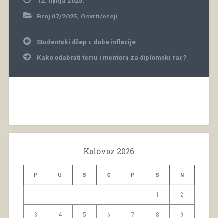
12. lipnja 2025.
Broj 07/2025
,
Osvrti/eseji
Navigacija
Studentski džep u doba inflacije
objava
Kako odabrati temu i mentora za diplomski rad?
Kolovoz 2026
P
U
S
Č
P
S
N
1
2
3
4
5
6
7
8
9