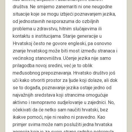
društva. Ne smijemo zanemariti ni one neugodne
situacije koje se mogu izbjeći poznavanjem jezika,
od jednostavnih nesporazuma do ozbiljnih
problema u zdravstvu, hitnim slučajevima ili
kontaktu s institucijama. Starije generacije u
Hrvatskoj često ne govore engleski, pa osnovno
znanje hrvatskog može biti most između stranaca i
većinskog stanovništva. Učenje jezika nije samo
prilagodba novoj sredini, već je to oblik
međusobnog prepoznavanja. Hrvatsko društvo još
uči kako otvoriti prostor za ljude koji dolaze, ali dok
se to događa, poznavanje jezika ostaje jedno od
najvažnijih sredstava koji strancima omogućuje
aktivno i ravnopravno sudjelovanje u zajednici. No,
očekivati da će netko sam naučiti hrvatski, bez
ikakve pomoći, nije ni realno ni pravedno. Kao
primjer svima može nam poslužiti jedna hrvatska
agencija koja je za svoje strane radnike pokrenula