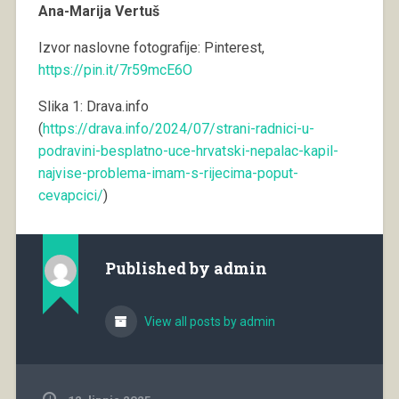
Ana-Marija Vertuš
Izvor naslovne fotografije: Pinterest,
https://pin.it/7r59mcE6O
Slika 1: Drava.info
(
https://drava.info/2024/07/strani-radnici-u-
podravini-besplatno-uce-hrvatski-nepalac-kapil-
najvise-problema-imam-s-rijecima-poput-
cevapcici/
)
Published by
admin
View all posts by admin