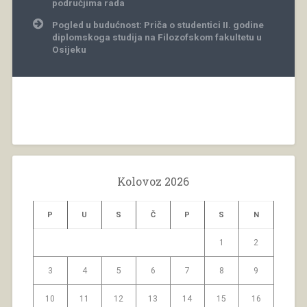
područjima rada
Pogled u budućnost: Priča o studentici II. godine
diplomskoga studija na Filozofskom fakultetu u
Osijeku
Kolovoz 2026
P
U
S
Č
P
S
N
1
2
3
4
5
6
7
8
9
10
11
12
13
14
15
16