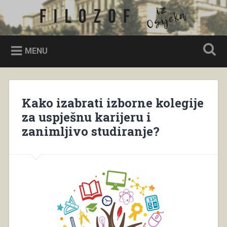
Skip
to
Filozof iz Osijeka
Search
content
MENU
Kako izabrati izborne kolegije
za uspješnu karijeru i
zanimljivo studiranje?