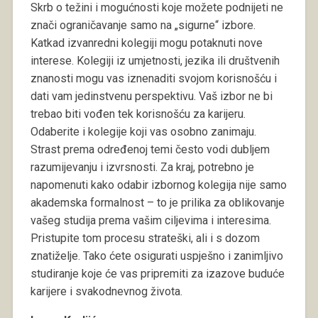
Skrb o težini i mogućnosti koje možete podnijeti ne
znači ograničavanje samo na „sigurne“ izbore.
Katkad izvanredni kolegiji mogu potaknuti nove
interese. Kolegiji iz umjetnosti, jezika ili društvenih
znanosti mogu vas iznenaditi svojom korisnošću i
dati vam jedinstvenu perspektivu. Vaš izbor ne bi
trebao biti vođen tek korisnošću za karijeru.
Odaberite i kolegije koji vas osobno zanimaju.
Strast prema određenoj temi često vodi dubljem
razumijevanju i izvrsnosti. Za kraj, potrebno je
napomenuti kako odabir izbornog kolegija nije samo
akademska formalnost – to je prilika za oblikovanje
vašeg studija prema vašim ciljevima i interesima.
Pristupite tom procesu strateški, ali i s dozom
znatiželje. Tako ćete osigurati uspješno i zanimljivo
studiranje koje će vas pripremiti za izazove buduće
karijere i svakodnevnog života.