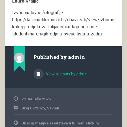
Laura Kraljić
Izvor naslovne fotografije:
https://talijanistika.unizd.hr/obavijesti/view/izborni-
kolegiji-odjela-za-talijanistiku-koji-se-nude-
studentima-drugih-odjela-sveucilista-u-zadru
Published by
admin
View all posts by admin
21. veljače 2025.
Broj 07/2025
,
Savjeti
Navigacija
Utjecaj manjka sredstava u humanističkim
objava