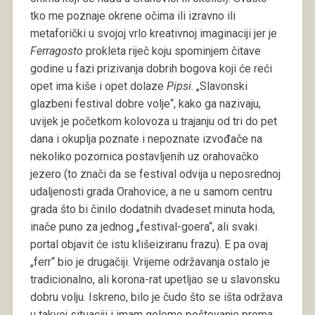
tko me poznaje okrene očima ili izravno ili
metaforički u svojoj vrlo kreativnoj imaginaciji jer je
Ferragosto
prokleta riječ koju spominjem čitave
godine u fazi prizivanja dobrih bogova koji će reći
opet ima kiše i opet dolaze
Pipsi
. „Slavonski
glazbeni festival dobre volje“, kako ga nazivaju,
uvijek je početkom kolovoza u trajanju od tri do pet
dana i okuplja poznate i nepoznate izvođače na
nekoliko pozornica postavljenih uz orahovačko
jezero (to znači da se festival odvija u neposrednoj
udaljenosti grada Orahovice, a ne u samom centru
grada što bi činilo dodatnih dvadeset minuta hoda,
inače puno za jednog „festival-goera“, ali svaki
portal objavit će istu klišeiziranu frazu). E pa ovaj
„ferr“ bio je drugačiji. Vrijeme održavanja ostalo je
tradicionalno, ali korona-rat upetljao se u slavonsku
dobru volju. Iskreno, bilo je čudo što se išta održava
u takvoj situaciji i imam golemo poštovanje prema