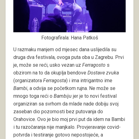
Fotografirala: Hana Patkoš
U razmaku manjem od mjesec dana uslijedila su
druga dva festivala, ovoga puta oba u Zagrebu. Prvi
je, može se reći, usko vezan uz
Ferragosto
s
obzirom na to da okuplja bendove
Dostave zvuka
(organizatora
Ferragosta
) i ima intrigantno ime
Bambi
, a odvija se početkom rujna. Ne može se
mnogo toga reći o
Bambiju
jer je to novi festival
organiziran sa svrhom da mlade nade dobiju svoj
zaseban dio pozornosti bez putovanja do
Orahovice. Ovo je bio moj prvi put da idem na Bambi
i tu razočaranja nije manjkalo. Provjeravanje covid-
potvrda i testiranje gotovo nepostojeće, a