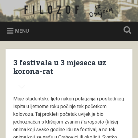
Skip
to
Filozof iz Osijeka
Search
content
MENU
3 festivala u 3 mjeseca uz
korona-rat
Moje studentsko ljeto nakon polaganja i posljednjeg
ispita u ljetnome roku počinje tek početkom
kolovoza. Taj prokleti početak uvijek je bio
jednoznačan s klišejom zvanim
Ferragosto
(klišej
onima koji svake godine idu na festival, a ne tek
onima koji se nađu u Orahovici ili okolici). Svatko