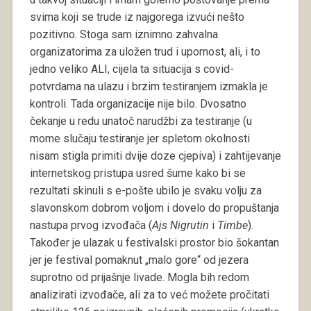
svima koji se trude iz najgorega izvući nešto
pozitivno. Stoga sam iznimno zahvalna
organizatorima za uložen trud i upornost, ali, i to
jedno veliko ALI, cijela ta situacija s covid-
potvrdama na ulazu i brzim testiranjem izmakla je
kontroli. Tada organizacije nije bilo. Dvosatno
čekanje u redu unatoč narudžbi za testiranje (u
mome slučaju testiranje jer spletom okolnosti
nisam stigla primiti dvije doze cjepiva) i zahtijevanje
internetskog pristupa usred šume kako bi se
rezultati skinuli s e-pošte ubilo je svaku volju za
slavonskom dobrom voljom i dovelo do propuštanja
nastupa prvog izvođača (
Ajs Nigrutin
i
Timbe
).
Također je ulazak u festivalski prostor bio šokantan
jer je festival pomaknut „malo gore“ od jezera
suprotno od prijašnje livade. Mogla bih redom
analizirati izvođače, ali za to već možete pročitati