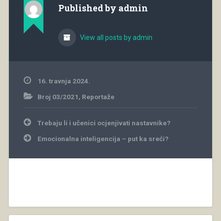
Published by
admin
View all posts by admin
16. travnja 2024.
Broj 03/2021
,
Reportaže
Navigacija
Trebaju li i učenici ocjenjivati nastavnike?
objava
Emocionalna inteligencija – put ka sreći?