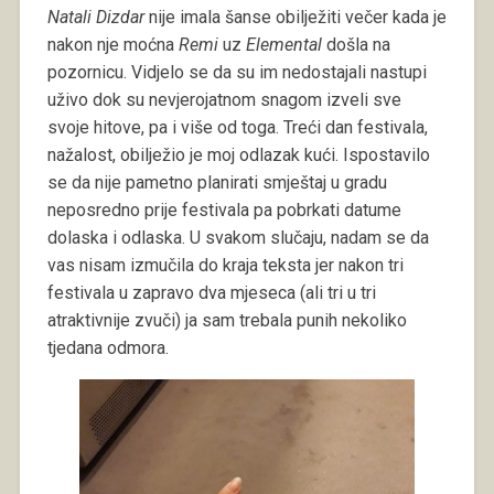
Natali Dizdar
nije imala šanse obilježiti večer kada je
nakon nje moćna
Remi
uz
Elemental
došla na
pozornicu. Vidjelo se da su im nedostajali nastupi
uživo dok su nevjerojatnom snagom izveli sve
svoje hitove, pa i više od toga. Treći dan festivala,
nažalost, obilježio je moj odlazak kući. Ispostavilo
se da nije pametno planirati smještaj u gradu
neposredno prije festivala pa pobrkati datume
dolaska i odlaska. U svakom slučaju, nadam se da
vas nisam izmučila do kraja teksta jer nakon tri
festivala u zapravo dva mjeseca (ali tri u tri
atraktivnije zvuči) ja sam trebala punih nekoliko
tjedana odmora.