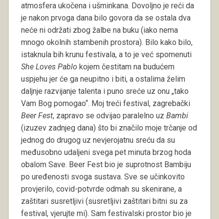
atmosfera ukočena i ušminkana. Dovoljno je reći da
je nakon prvoga dana bilo govora da se ostala dva
neće ni održati zbog žalbe na buku (iako nema
mnogo okolnih stambenih prostora). Bilo kako bilo,
istaknula bih krunu festivala, a to je već spomenuti
She Loves Pablo
kojem čestitam na budućem
uspjehu jer će ga neupitno i biti, a ostalima želim
daljnje razvijanje talenta i puno sreće uz onu „tako
Vam Bog pomogao“. Moj treći festival, zagrebački
Beer Fest
, zapravo se odvijao paralelno uz
Bambi
(izuzev zadnjeg dana) što bi značilo moje trčanje od
jednog do drugog uz nevjerojatnu sreću da su
međusobno udaljeni svega pet minuta brzog hoda
obalom Save. Beer Fest bio je suprotnost Bambiju
po uređenosti svoga sustava. Sve se učinkovito
provjerilo, covid-potvrde odmah su skenirane, a
zaštitari susretljivi (susretljivi zaštitari bitni su za
festival, vjerujte mi). Sam festivalski prostor bio je