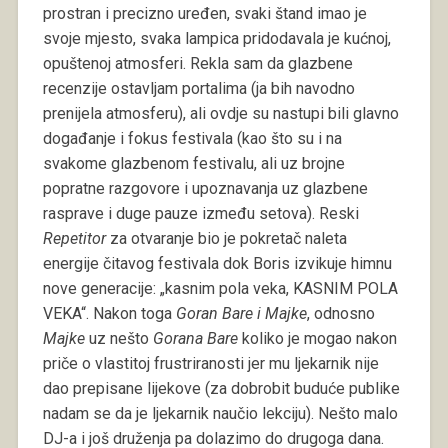
prostran i precizno uređen, svaki štand imao je
svoje mjesto, svaka lampica pridodavala je kućnoj,
opuštenoj atmosferi. Rekla sam da glazbene
recenzije ostavljam portalima (ja bih navodno
prenijela atmosferu), ali ovdje su nastupi bili glavno
događanje i fokus festivala (kao što su i na
svakome glazbenom festivalu, ali uz brojne
popratne razgovore i upoznavanja uz glazbene
rasprave i duge pauze između setova). Reski
Repetitor
za otvaranje bio je pokretač naleta
energije čitavog festivala dok Boris izvikuje himnu
nove generacije: „kasnim pola veka, KASNIM POLA
VEKA“. Nakon toga
Goran Bare i Majke
, odnosno
Majke
uz nešto
Gorana Bare
koliko je mogao nakon
priče o vlastitoj frustriranosti jer mu ljekarnik nije
dao prepisane lijekove (za dobrobit buduće publike
nadam se da je ljekarnik naučio lekciju). Nešto malo
DJ-a i još druženja pa dolazimo do drugoga dana.