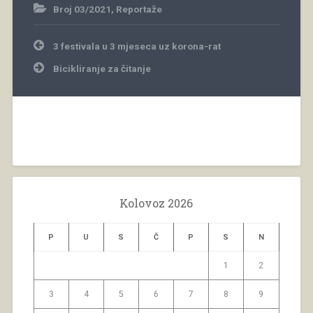
Broj 03/2021
,
Reportaže
Navigacija
3 festivala u 3 mjeseca uz korona-rat
objava
Bicikliranje za čitanje
Kolovoz 2026
P
U
S
Č
P
S
N
1
2
3
4
5
6
7
8
9