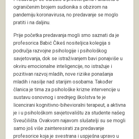
ograničenim brojem sudionika s obzirom na
pandemiju koronavirusa, no predavanje se moglo
pratiti i na daljinu.
Prije početka predavanja mogli smo saznati da je
profesorica Babić Čikeš nositeljica kolegija s
područja razvojne psihologije i psihološkog
savjetovanja, dok se istraživanjem bavi ponajviše u
okviru emocionalne inteligencije, no istražuje i
pozitivan razvoj mladih, nove riziike ponašanja
mladih i nasilje nad starijim osobama. Također
članica je tima za psihološke krizne intervencije u
sustavu osnovnog i srednjeg školstva te je
licencirani kognitivno-bihevioralni terapeut, a aktivna
je i u psihološkom savjetovalištu za studente našeg
Sveučilišta. Ovakvom najavom slušatelji su se mogli
samo još više zainteresirati za predavanje
profesorice koja je svestrana i uspješna upravo u