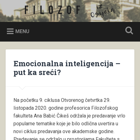
Skip
to
Filozof iz Osijeka
Search
content
MENU
Emocionalna inteligencija –
put ka sreći?
Na početku 9. ciklusa Otvorenog četvrtka 29.
listopada 2020. godine profesorica Filozofskog
fakulteta Ana Babić Čikeš održala je predavanje vrlo
popularne tematike koje je bilo odlična uvertira u
novi ciklus predavanja ove akademske godine.
Predavanje se održalo u prostorijama Fakulteta s