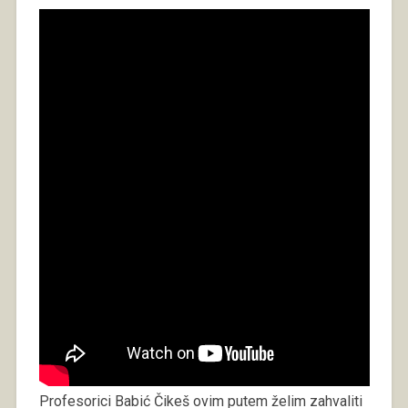
Profesorici Babić Čikeš ovim putem želim zahvaliti