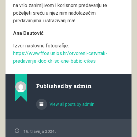
na vrlo zanimljivom i korisnom predavanju te
poželjeti sreću u njezinim nadolazećim
predavanjima i istraživanjima!
Ana Dautović
Izvor naslovne fotografije:
https://www.ffos.unios.hr/otvoreni-cetvrtak-
predavanje-doc-dr-sc-ane-babic-cikes
Published by
admin
View all posts by admin
16. travnja 2024.